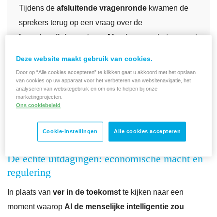
Tijdens de
afsluitende vragenronde
kwamen de
sprekers terug op een vraag over de
langetermijnimpact van AI, privacy
en het concept
van
‘singularity’.
Terwijl sommige futuristen
Deze website maakt gebruik van cookies.
waarschuwen voor het moment waarop
AI mogelijk
Door op “Alle cookies accepteren” te klikken gaat u akkoord met het opslaan
de menselijke intelligentie zal overtreffen,
van cookies op uw apparaat voor het verbeteren van websitenavigatie, het
analyseren van websitegebruik en om ons te helpen bij onze
benadrukten de panelleden de
dringende risico’s
marketingprojecten.
Ons cookiebeleid
die
AI vandaag
met zich meebrengt.
Cookie-instellingen
Alle cookies accepteren
De échte uitdagingen: economische macht en
regulering
In plaats van
ver in de toekomst
te kijken naar een
moment waarop
AI de menselijke intelligentie zou