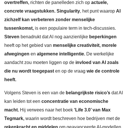
overtreffen,
richten de panelleden zich op
actuele,
concrete vraagstukken.
Singularity
, het punt waarop
AI
zichzelf kan verbeteren zonder menselijke
tussenkomst,
is een populaire term in tech-discussies.
Steven
benadrukt dat AI nog aanzienlijke
beperkingen
heeft op het gebied van
menselijke creativiteit, morele
afwegingen
en
algemene intelligentie.
De werkelijke
aandacht zou moeten liggen op de
invloed van AI zoals
die nu wordt toegepast
en op de vraag
wie de controle
heeft.
Volgens Steven is een van de
belangrijkste risico’s
dat AI
kan leiden tot een
concentratie van economische
macht.
Hij verwees naar het boek
‘Life 3.0’ van Max
Tegmark,
waarin wordt beschreven hoe bedrijven met de
rekenkracht en middelen
om geavanceerde AI-modellen