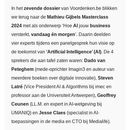
In het
zevende dossier
van Voordenken.be blikken
we terug naar de
Mathieu Gijbels Masterclass
2024
met als onderwerp ‘Hoe
AI
jouw
business
versterkt,
vandaag én morgen
’. Daarin deelden
vier experts tijdens een panelgesprek hun visie op
de toekomst van
‘Artificial Intelligence’ (AI)
. De 4
sprekers die aan tafel zaten waren:
Dado van
Peteghem
(mede-oprichter Imagin3 en auteur van
meerdere boeken over digitale innovatie),
Steven
Latré
(Vice President AI & Algorithms bij imec en
professor aan de Universiteit Antwerpen),
Geoffrey
Ceunen
(LL.M. en expert in AI-wetgeving bij
UMANIQ) en
Jesse Claes
(specialist in AI-
toepassingen in de media en CTO bij Medialife).