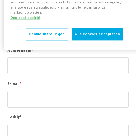
van cookies op uw apparaat voor het verbeteren van websitenavigatie, het
Abonneer je hier!
analyseren van websitegebruik en om ons te helpen bij onze
marketingprojecten.
Voornaam
*
Ons cookiebeleid
Cookie-instellingen
Alle cookies accepteren
Achternaam
*
E-mail
*
Bedrijf