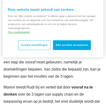
Vragen als welke kpi’s wil je bij je klanten behalen, welke
Deze website maakt gebruik van cookies.
tevredenheidsscore,… Zijn onmisbaar om je strategisch
Door op “Alle cookies accepteren” te klikken gaat u akkoord met het opslaan
kader uit te zetten. Van zodra je strategisch denkwerk klaar
van cookies op uw apparaat voor het verbeteren van websitenavigatie, het
analyseren van websitegebruik en om ons te helpen bij onze
is, kan je verder met de tweede laag:
het
tactische
marketingprojecten.
Ons cookiebeleid
niveau
. Hier kijk je naar hoe je concreet dit strategisch
kader gaat inrichten. Als dit op punt staat, is het tijd voor de
Cookie-instellingen
Alle cookies accepteren
derde laag:
het
operationele
verhaal
oftewel je software.
Voor je start met het uitwerken van deze 3 lagen, is er nog
een stap die vooraf moet gebeuren, namelijk je
doelstellingen bepalen. Van zodra die bepaald zijn, kan je
beginnen aan het invullen van de 3 lagen.
Marion treedt Rudi bij en vertelt dat door
vooraf na te
denken
over de 3 lagen van supply chain en de
toepassing ervan op je bedrijf, het snel duidelijk wordt dat