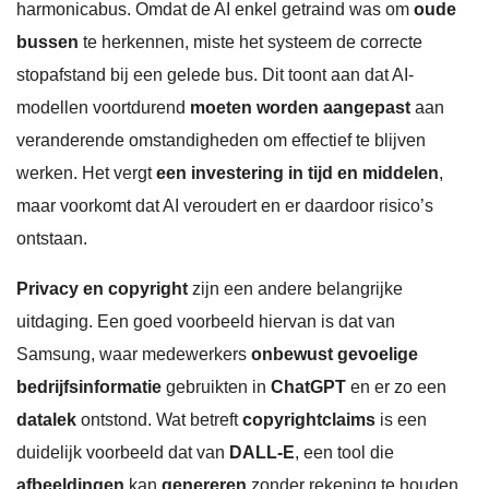
harmonicabus. Omdat de AI enkel getraind was om
oude
bussen
te herkennen, miste het systeem de correcte
stopafstand bij een gelede bus. Dit toont aan dat AI-
modellen voortdurend
moeten worden aangepast
aan
veranderende omstandigheden om effectief te blijven
werken. Het vergt
een investering in tijd en middelen
,
maar voorkomt dat AI veroudert en er daardoor risico’s
ontstaan.
Privacy en copyright
zijn een andere belangrijke
uitdaging. Een goed voorbeeld hiervan is dat van
Samsung, waar medewerkers
onbewust gevoelige
bedrijfsinformatie
gebruikten in
ChatGPT
en er zo een
datalek
ontstond. Wat betreft
copyrightclaims
is een
duidelijk voorbeeld dat van
DALL-E
, een tool die
afbeeldingen
kan
genereren
zonder rekening te houden