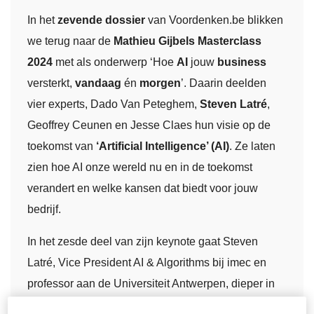
In het
zevende dossier
van Voordenken.be blikken
we terug naar de
Mathieu Gijbels Masterclass
2024
met als onderwerp ‘Hoe
AI
jouw
business
versterkt,
vandaag
én
morgen
’. Daarin deelden
vier experts, Dado Van Peteghem,
Steven Latré
,
Geoffrey Ceunen en Jesse Claes hun visie op de
toekomst van
‘Artificial Intelligence’ (AI)
. Ze laten
zien hoe AI onze wereld nu en in de toekomst
verandert en welke kansen dat biedt voor jouw
bedrijf.
In het zesde deel van zijn keynote gaat Steven
Latré, Vice President AI & Algorithms bij imec en
professor aan de Universiteit Antwerpen, dieper in
op de
laatste drie
cruciale
lessen
voor organisaties