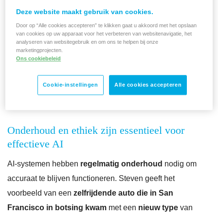
die AI willen inzetten: het belang van
onderhoud
,
Deze website maakt gebruik van cookies.
de
uitdagingen
rond
privacy
en de waarde van de
Door op “Alle cookies accepteren” te klikken gaat u akkoord met het opslaan
van cookies op uw apparaat voor het verbeteren van websitenavigatie, het
menselijke factor
. Deze inzichten zijn onmisbaar
analyseren van websitegebruik en om ons te helpen bij onze
marketingprojecten.
voor bedrijven die AI effectief,
veilig
en
ethisch
Ons cookiebeleid
willen implementeren binnen de organisatie. Ontdek
ze allemaal in deze blog.
Cookie-instellingen
Alle cookies accepteren
Onderhoud en ethiek zijn essentieel voor
effectieve AI
AI-systemen hebben
regelmatig onderhoud
nodig om
accuraat te blijven functioneren. Steven geeft het
voorbeeld van een
zelfrijdende auto die in San
Francisco
in botsing kwam
met een
nieuw type
van