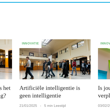
INNOVATIE
INNOV
s het
Artificiële intelligentie is
Is jo
ng?
geen intelligentie
verp
21/01/2025 - 5 min Leestijd
03/02/2