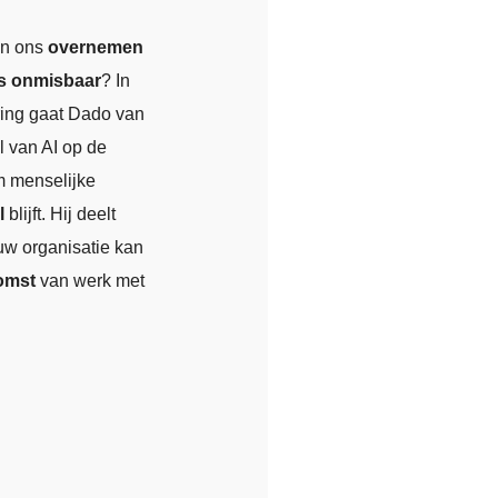
an ons
overnemen
s onmisbaar
? In
ring gaat Dado van
l van AI op de
 menselijke
l
blijft. Hij deelt
uw organisatie kan
omst
van werk met