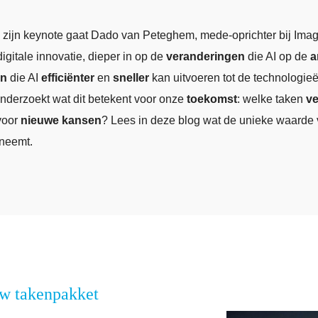
 zijn keynote gaat Dado van Peteghem, mede-oprichter bij Imag
gitale innovatie, dieper in op de
veranderingen
die AI op de
a
en
die AI
efficiënter
en
sneller
kan uitvoeren tot de technologi
nderzoekt wat dit betekent voor onze
toekomst
: welke taken
v
oor
nieuwe
kansen
? Lees in deze blog wat de unieke waarde v
rneemt.
uw takenpakket