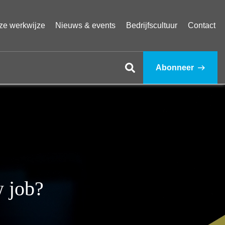
ze werkwijze
Nieuws & events
Bedrijfscultuur
Contact
Abonneer
w job?