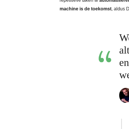
repetitieve taken te
automatisere
machine is de toekomst
, aldus 
We
al
en
we