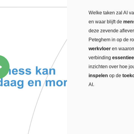
Welke taken zal AI v
en waar blijft de
men
deze zevende afleve
Peteghem in op de ro
werkvloer
en waarom
verbinding
essentiee
inzichten over hoe jo
inspelen
op de
toek
AI.