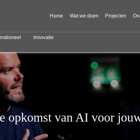
Home
Wat we doen
Projecten
On
rationeel
Innovatie
de opkomst van AI voor jou