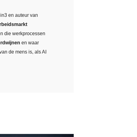
in3 en auteur van
rbeidsmarkt
eën die werkprocessen
erdwijnen
en waar
an de mens is, als AI