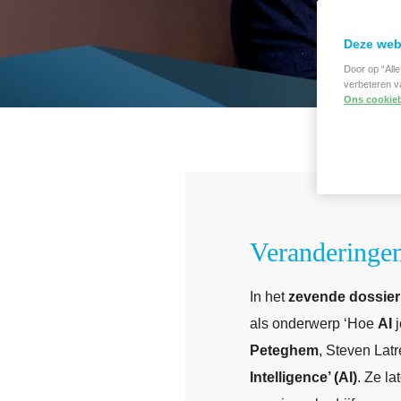
Deze web
Door op “All
verbeteren v
Ons cookieb
Veranderingen
In het
zevende dossie
als onderwerp ‘Hoe
AI
Peteghem
, Steven Lat
Intelligence’ (AI)
. Ze l