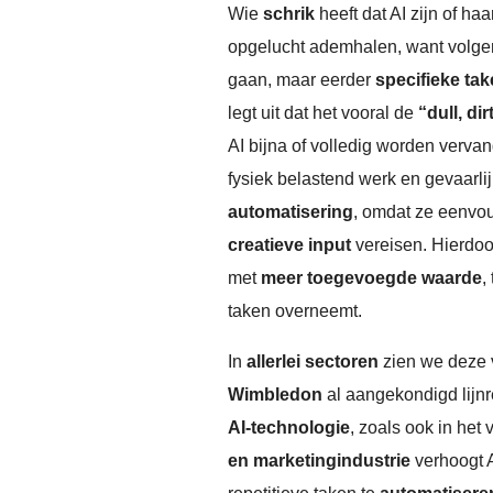
Wie
schrik
heeft dat AI zijn of ha
opgelucht ademhalen, want volge
gaan, maar eerder
specifieke ta
legt uit dat het vooral de
“dull, di
AI bijna of volledig worden vervan
fysiek belastend werk en gevaarli
automatisering
, omdat ze eenvo
creatieve input
vereisen. Hierdoo
met
meer toegevoegde waarde
,
taken overneemt.
In
allerlei sectoren
zien we deze 
Wimbledon
al aangekondigd lijn
AI-technologie
, zoals ook in het 
en marketingindustrie
verhoogt A