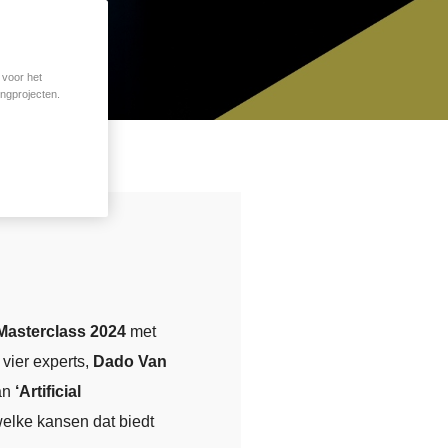
 voor het
ingprojecten.
 Masterclass 2024
met
 vier experts,
Dado Van
van
‘Artificial
welke kansen dat biedt