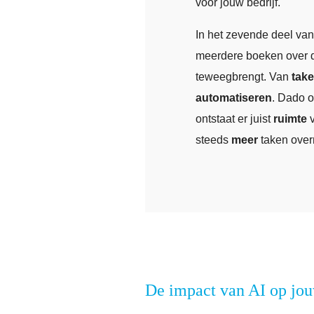
voor jouw bedrijf.
In het zevende deel van
meerdere boeken over di
teweegbrengt. Van
tak
automatiseren
. Dado o
ontstaat er juist
ruimte
v
steeds
meer
taken ove
De impact van AI op jo