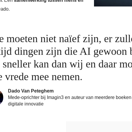
n
. Een
samenwerking tussen mens en
Dado.
 moeten niet naïef zijn, er zul
tijd dingen zijn die AI gewoon 
 sneller kan dan wij en daar m
 vrede mee nemen.
Dado Van Peteghem
Mede-oprichter bij Imagin3 en auteur van meerdere boeken
digitale innovatie