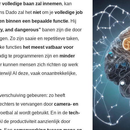
ar
volledige baan zal innemen
, kan
ns Dado zal het
niet
om je
volledige job
ken binnen een bepaalde functie
. Hij
rty, and dangerous”
banen zijn die door
gen. Zo zijn saaie en repetitieve taken,
jke functies
het meest vatbaar voor
udig te programmeren zijn en
minder
r kunnen mensen zich richten op werk
 terwijl AI deze, vaak onaantrekkelijke,
verschuiving gebeuren: zo heeft
rechters te vervangen door
camera- en
voetbal al wordt gebruikt. En in de
tech-
I de productiviteit aanzienlijk door