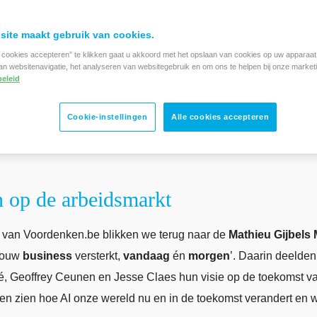
site maakt gebruik van cookies.
e cookies accepteren” te klikken gaat u akkoord met het opslaan van cookies op uw apparaat
an websitenavigatie, het analyseren van websitegebruik en om ons te helpen bij onze market
eleid
Cookie-instellingen
Alle cookies accepteren
 op de arbeidsmarkt
r
van Voordenken.be blikken we terug naar de
Mathieu Gijbels
jouw
business
versterkt,
vandaag
én
morgen
’. Daarin deelden
ré, Geoffrey Ceunen en Jesse Claes hun visie op de toekomst 
aten zien hoe AI onze wereld nu en in de toekomst verandert en 