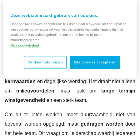
Deze website maakt gebruik van cookies.
Duurzaamheid als kern van je strategie,
Door op “Alle cookies accepteren” te klikken gaat u akkoord met het opslaan
van cookies op uw apparaat voor het verbeteren van websitenavigatie, het
gedragen door het hele team
analyseren van websitegebruik en om ons te helpen bij onze
marketingprojecten.
Duurzaamheid moet stevig verankerd zijn in de
Ons cookiebeleid
bedrijfsstrategie
en niet slechts een oppervlakkige
toevoeging zijn, legt Gert uit.
Bij Mathieu Gijbels
Cookie-instellingen
Alle cookies accepteren
bijvoorbeeld, is duurzaamheid diep verweven in de
kernwaarden
en dagelijkse werking. Het draait niet alleen
om
milieuvoordelen
, maar ook om
lange termijn
winstgevendheid
en een sterk team.
Om dit te laten werken, moet duurzaamheid niet van
bovenaf worden opgelegd, maar
gedragen worden
door
het hele team. Dit vraagt om leiderschap waarbij iedereen